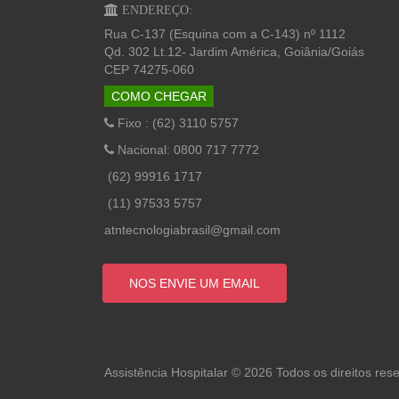
ENDEREÇO:
Rua C-137 (Esquina com a C-143) nº 1112
Qd. 302 Lt.12- Jardim América, Goiânia/Goiás
CEP 74275-060
COMO CHEGAR
Fixo : (62) 3110 5757
Nacional: 0800 717 7772
(62) 99916 1717
(11) 97533 5757
atntecnologiabrasil@gmail.com
NOS ENVIE UM EMAIL
Assistência Hospitalar © 2026 Todos os direitos res