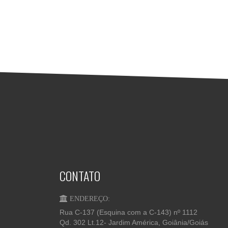
CONTATO
ENDEREÇO:
Rua C-137 (Esquina com a C-143) nº 1112
Qd. 302 Lt.12- Jardim América, Goiânia/Goiás