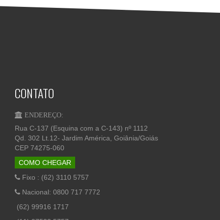
CONTATO
ENDEREÇO:
Rua C-137 (Esquina com a C-143) nº 1112
Qd. 302 Lt.12- Jardim América, Goiânia/Goiás
CEP 74275-060
COMO CHEGAR
Fixo : (62) 3110 5757
Nacional: 0800 717 7772
(62) 99916 1717