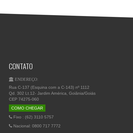
CONTATO
ENDEREÇO:
Rua C-137 (Esquina com a C-143) nº 1112
Qd. 302 Lt.12- Jardim América, Goiânia/Goiás
CEP 74275-060
COMO CHEGAR
Fixo : (62) 3110 5757
Nacional: 0800 717 7772