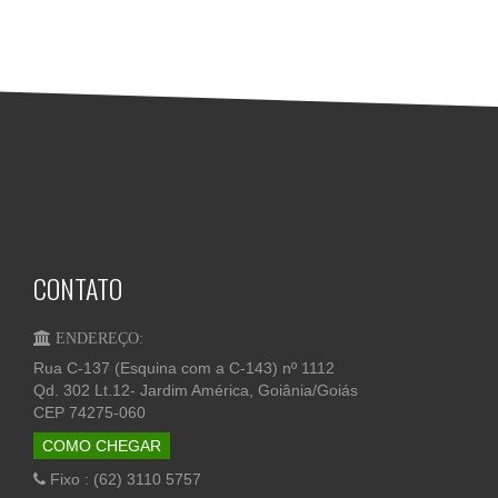
CONTATO
ENDEREÇO:
Rua C-137 (Esquina com a C-143) nº 1112
Qd. 302 Lt.12- Jardim América, Goiânia/Goiás
CEP 74275-060
COMO CHEGAR
Fixo : (62) 3110 5757